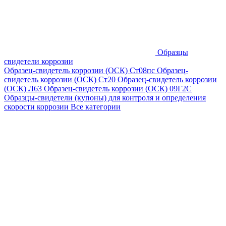
Образцы
свидетели коррозии
Образец-свидетель коррозии (ОСК) Ст08пс
Образец-
свидетель коррозии (ОСК) Ст20
Образец-свидетель коррозии
(ОСК) Л63
Образец-свидетель коррозии (ОСК) 09Г2С
Образцы-свидетели (купоны) для контроля и определения
скорости коррозии
Все категории