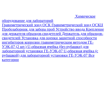
Химическое
оборудование для лабораторий
Гравиметрический зонд ОСК
Гравиметрический зонд ОСКЦ
Пробозаборник для забора проб
Устройство ввода
Крепление
для держателя образцов-свидетелей
Держатель для образцов-
свидетелей
Установка для оценки защитной способности
ингибиторов коррозии гравиметрическим методом ГЕ-
УЭК-07 (2 шт.)
U-образная ячейка (без рубашки) для
лабораторной установки ГЕ-УЭК-07
U-образная ячейка (с
рубашкой) для лабораторной установки ГЕ-УЭК-07
Все
категории