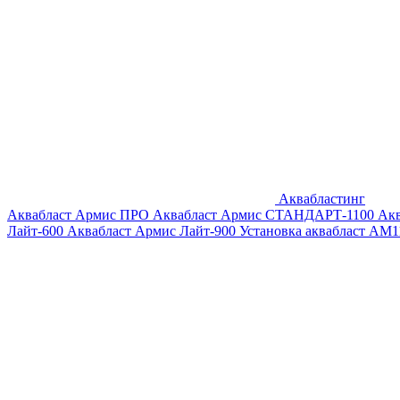
Аквабластинг
Аквабласт Армис ПРО
Аквабласт Армис СТАНДАРТ-1100
Ак
Лайт-600
Аквабласт Армис Лайт-900
Установка аквабласт AM