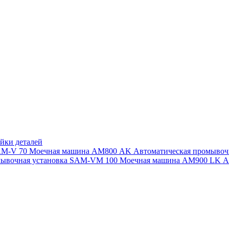
йки деталей
SAM-V 70
Моечная машина АМ800 AK
Автоматическая промыво
мывочная установка SAM-VM 100
Моечная машина AM900 LK
А