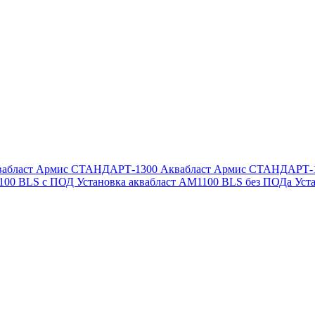
вабласт Армис СТАНДАРТ-1300
Аквабласт Армис СТАНДАРТ-
1100 BLS с ПОД
Установка аквабласт AM1100 BLS без ПОДа
Уст