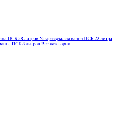
анна ПСБ 28 литров
Ультразвуковая ванна ПСБ 22 литра
 ванна ПСБ 8 литров
Все категории