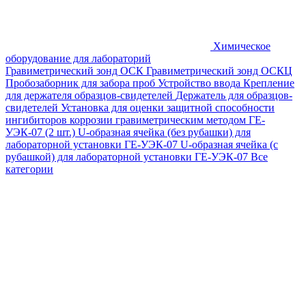
Химическое
оборудование для лабораторий
Гравиметрический зонд ОСК
Гравиметрический зонд ОСКЦ
Пробозаборник для забора проб
Устройство ввода
Крепление
для держателя образцов-свидетелей
Держатель для образцов-
свидетелей
Установка для оценки защитной способности
ингибиторов коррозии гравиметрическим методом ГЕ-
УЭК-07 (2 шт.)
U-образная ячейка (без рубашки) для
лабораторной установки ГЕ-УЭК-07
U-образная ячейка (с
рубашкой) для лабораторной установки ГЕ-УЭК-07
Все
категории