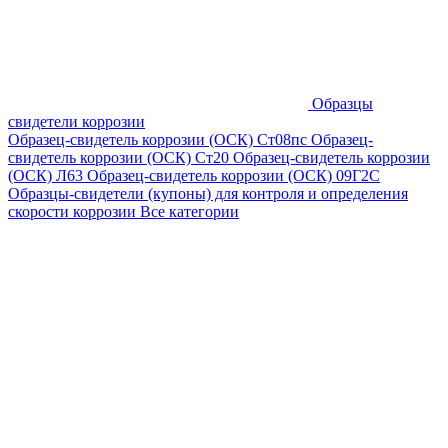
Образцы
свидетели коррозии
Образец-свидетель коррозии (ОСК) Ст08пс
Образец-
свидетель коррозии (ОСК) Ст20
Образец-свидетель коррозии
(ОСК) Л63
Образец-свидетель коррозии (ОСК) 09Г2С
Образцы-свидетели (купоны) для контроля и определения
скорости коррозии
Все категории