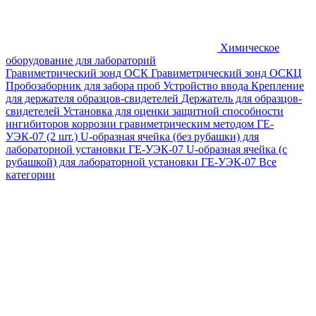
Химическое
оборудование для лабораторий
Гравиметрический зонд ОСК
Гравиметрический зонд ОСКЦ
Пробозаборник для забора проб
Устройство ввода
Крепление
для держателя образцов-свидетелей
Держатель для образцов-
свидетелей
Установка для оценки защитной способности
ингибиторов коррозии гравиметрическим методом ГЕ-
УЭК-07 (2 шт.)
U-образная ячейка (без рубашки) для
лабораторной установки ГЕ-УЭК-07
U-образная ячейка (с
рубашкой) для лабораторной установки ГЕ-УЭК-07
Все
категории