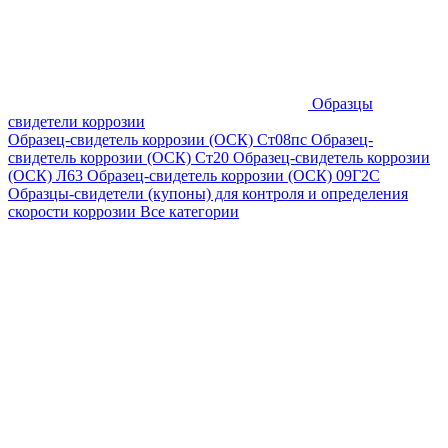
Образцы
свидетели коррозии
Образец-свидетель коррозии (ОСК) Ст08пс
Образец-
свидетель коррозии (ОСК) Ст20
Образец-свидетель коррозии
(ОСК) Л63
Образец-свидетель коррозии (ОСК) 09Г2С
Образцы-свидетели (купоны) для контроля и определения
скорости коррозии
Все категории