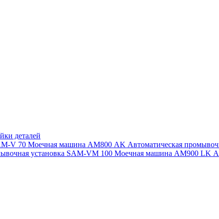
йки деталей
SAM-V 70
Моечная машина АМ800 AK
Автоматическая промыво
мывочная установка SAM-VM 100
Моечная машина AM900 LK
А