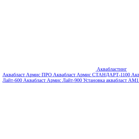
Аквабластинг
Аквабласт Армис ПРО
Аквабласт Армис СТАНДАРТ-1100
Ак
Лайт-600
Аквабласт Армис Лайт-900
Установка аквабласт AM