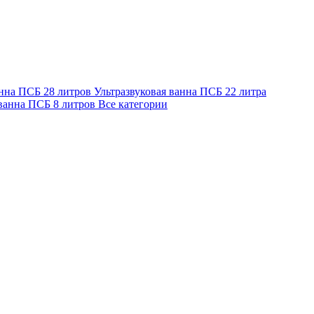
анна ПСБ 28 литров
Ультразвуковая ванна ПСБ 22 литра
 ванна ПСБ 8 литров
Все категории