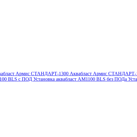
вабласт Армис СТАНДАРТ-1300
Аквабласт Армис СТАНДАРТ-
1100 BLS с ПОД
Установка аквабласт AM1100 BLS без ПОДа
Уст