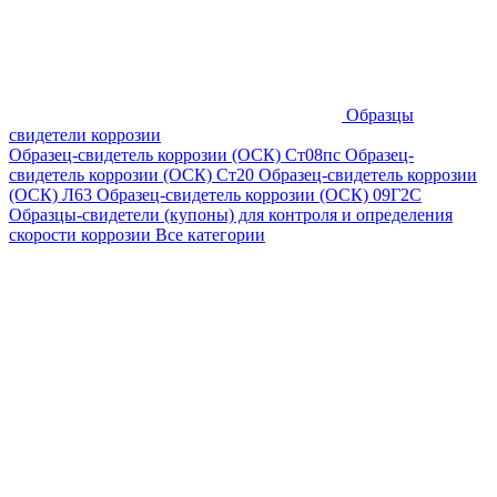
Образцы
свидетели коррозии
Образец-свидетель коррозии (ОСК) Ст08пс
Образец-
свидетель коррозии (ОСК) Ст20
Образец-свидетель коррозии
(ОСК) Л63
Образец-свидетель коррозии (ОСК) 09Г2С
Образцы-свидетели (купоны) для контроля и определения
скорости коррозии
Все категории