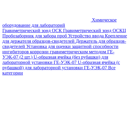
Химическое
оборудование для лабораторий
Гравиметрический зонд ОСК
Гравиметрический зонд ОСКЦ
Пробозаборник для забора проб
Устройство ввода
Крепление
для держателя образцов-свидетелей
Держатель для образцов-
свидетелей
Установка для оценки защитной способности
ингибиторов коррозии гравиметрическим методом ГЕ-
УЭК-07 (2 шт.)
U-образная ячейка (без рубашки) для
лабораторной установки ГЕ-УЭК-07
U-образная ячейка (с
рубашкой) для лабораторной установки ГЕ-УЭК-07
Все
категории