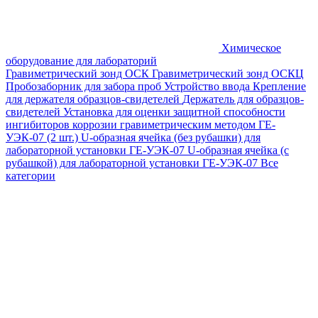
Химическое
оборудование для лабораторий
Гравиметрический зонд ОСК
Гравиметрический зонд ОСКЦ
Пробозаборник для забора проб
Устройство ввода
Крепление
для держателя образцов-свидетелей
Держатель для образцов-
свидетелей
Установка для оценки защитной способности
ингибиторов коррозии гравиметрическим методом ГЕ-
УЭК-07 (2 шт.)
U-образная ячейка (без рубашки) для
лабораторной установки ГЕ-УЭК-07
U-образная ячейка (с
рубашкой) для лабораторной установки ГЕ-УЭК-07
Все
категории