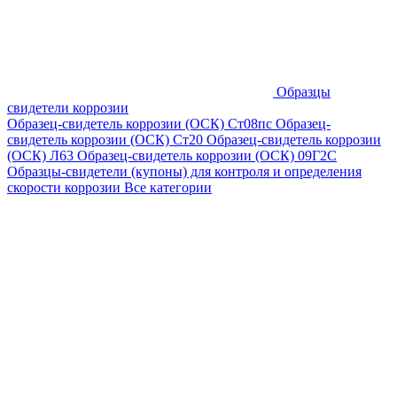
Образцы
свидетели коррозии
Образец-свидетель коррозии (ОСК) Ст08пс
Образец-
свидетель коррозии (ОСК) Ст20
Образец-свидетель коррозии
(ОСК) Л63
Образец-свидетель коррозии (ОСК) 09Г2С
Образцы-свидетели (купоны) для контроля и определения
скорости коррозии
Все категории