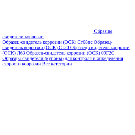
Образцы
свидетели коррозии
Образец-свидетель коррозии (ОСК) Ст08пс
Образец-
свидетель коррозии (ОСК) Ст20
Образец-свидетель коррозии
(ОСК) Л63
Образец-свидетель коррозии (ОСК) 09Г2С
Образцы-свидетели (купоны) для контроля и определения
скорости коррозии
Все категории