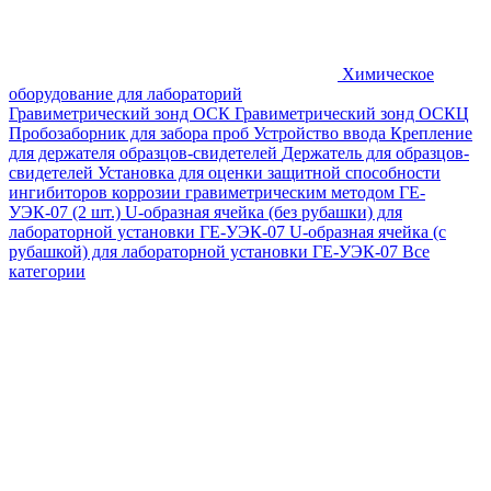
Химическое
оборудование для лабораторий
Гравиметрический зонд ОСК
Гравиметрический зонд ОСКЦ
Пробозаборник для забора проб
Устройство ввода
Крепление
для держателя образцов-свидетелей
Держатель для образцов-
свидетелей
Установка для оценки защитной способности
ингибиторов коррозии гравиметрическим методом ГЕ-
УЭК-07 (2 шт.)
U-образная ячейка (без рубашки) для
лабораторной установки ГЕ-УЭК-07
U-образная ячейка (с
рубашкой) для лабораторной установки ГЕ-УЭК-07
Все
категории