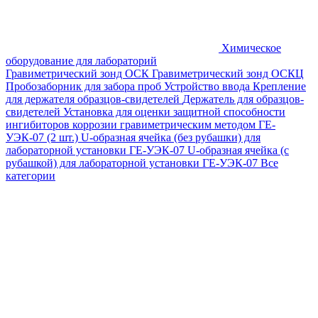
Химическое
оборудование для лабораторий
Гравиметрический зонд ОСК
Гравиметрический зонд ОСКЦ
Пробозаборник для забора проб
Устройство ввода
Крепление
для держателя образцов-свидетелей
Держатель для образцов-
свидетелей
Установка для оценки защитной способности
ингибиторов коррозии гравиметрическим методом ГЕ-
УЭК-07 (2 шт.)
U-образная ячейка (без рубашки) для
лабораторной установки ГЕ-УЭК-07
U-образная ячейка (с
рубашкой) для лабораторной установки ГЕ-УЭК-07
Все
категории