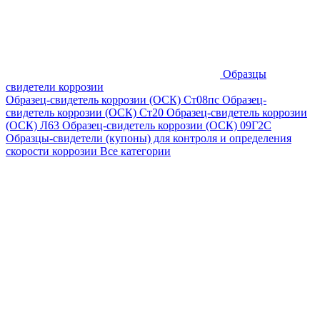
Образцы
свидетели коррозии
Образец-свидетель коррозии (ОСК) Ст08пс
Образец-
свидетель коррозии (ОСК) Ст20
Образец-свидетель коррозии
(ОСК) Л63
Образец-свидетель коррозии (ОСК) 09Г2С
Образцы-свидетели (купоны) для контроля и определения
скорости коррозии
Все категории