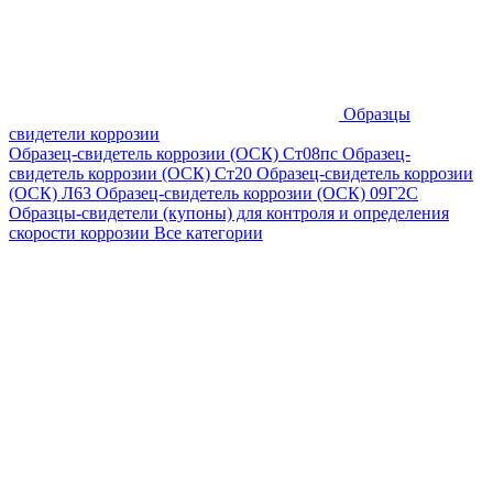
Образцы
свидетели коррозии
Образец-свидетель коррозии (ОСК) Ст08пс
Образец-
свидетель коррозии (ОСК) Ст20
Образец-свидетель коррозии
(ОСК) Л63
Образец-свидетель коррозии (ОСК) 09Г2С
Образцы-свидетели (купоны) для контроля и определения
скорости коррозии
Все категории