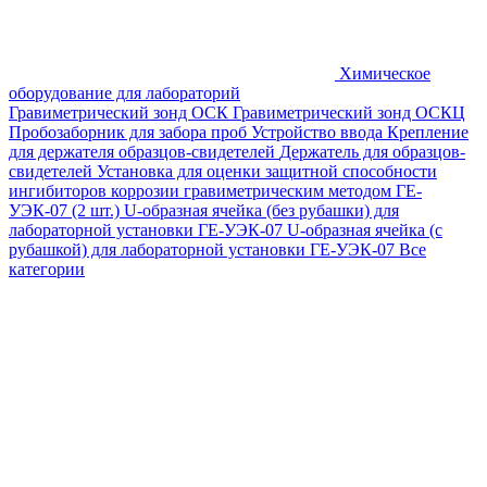
Химическое
оборудование для лабораторий
Гравиметрический зонд ОСК
Гравиметрический зонд ОСКЦ
Пробозаборник для забора проб
Устройство ввода
Крепление
для держателя образцов-свидетелей
Держатель для образцов-
свидетелей
Установка для оценки защитной способности
ингибиторов коррозии гравиметрическим методом ГЕ-
УЭК-07 (2 шт.)
U-образная ячейка (без рубашки) для
лабораторной установки ГЕ-УЭК-07
U-образная ячейка (с
рубашкой) для лабораторной установки ГЕ-УЭК-07
Все
категории