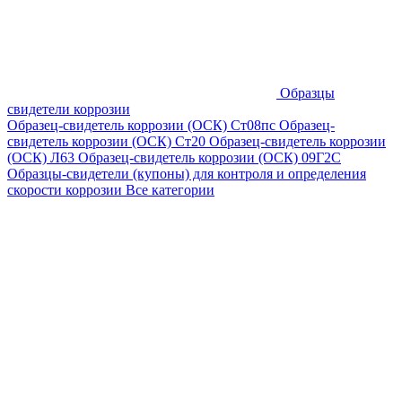
Образцы
свидетели коррозии
Образец-свидетель коррозии (ОСК) Ст08пс
Образец-
свидетель коррозии (ОСК) Ст20
Образец-свидетель коррозии
(ОСК) Л63
Образец-свидетель коррозии (ОСК) 09Г2С
Образцы-свидетели (купоны) для контроля и определения
скорости коррозии
Все категории