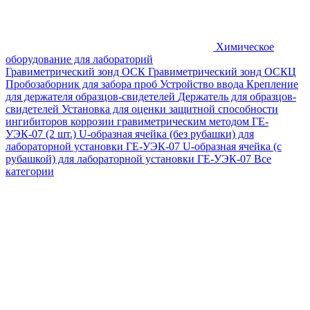
Химическое
оборудование для лабораторий
Гравиметрический зонд ОСК
Гравиметрический зонд ОСКЦ
Пробозаборник для забора проб
Устройство ввода
Крепление
для держателя образцов-свидетелей
Держатель для образцов-
свидетелей
Установка для оценки защитной способности
ингибиторов коррозии гравиметрическим методом ГЕ-
УЭК-07 (2 шт.)
U-образная ячейка (без рубашки) для
лабораторной установки ГЕ-УЭК-07
U-образная ячейка (с
рубашкой) для лабораторной установки ГЕ-УЭК-07
Все
категории