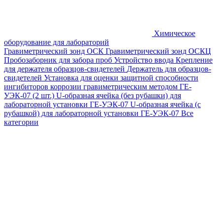
Химическое
оборудование для лабораторий
Гравиметрический зонд ОСК
Гравиметрический зонд ОСКЦ
Пробозаборник для забора проб
Устройство ввода
Крепление
для держателя образцов-свидетелей
Держатель для образцов-
свидетелей
Установка для оценки защитной способности
ингибиторов коррозии гравиметрическим методом ГЕ-
УЭК-07 (2 шт.)
U-образная ячейка (без рубашки) для
лабораторной установки ГЕ-УЭК-07
U-образная ячейка (с
рубашкой) для лабораторной установки ГЕ-УЭК-07
Все
категории