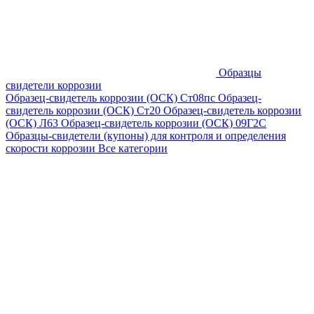
Образцы
свидетели коррозии
Образец-свидетель коррозии (ОСК) Ст08пс
Образец-
свидетель коррозии (ОСК) Ст20
Образец-свидетель коррозии
(ОСК) Л63
Образец-свидетель коррозии (ОСК) 09Г2С
Образцы-свидетели (купоны) для контроля и определения
скорости коррозии
Все категории