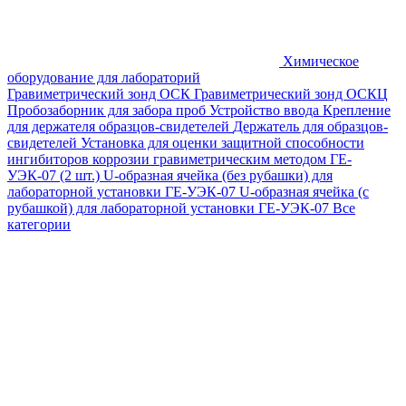
Химическое
оборудование для лабораторий
Гравиметрический зонд ОСК
Гравиметрический зонд ОСКЦ
Пробозаборник для забора проб
Устройство ввода
Крепление
для держателя образцов-свидетелей
Держатель для образцов-
свидетелей
Установка для оценки защитной способности
ингибиторов коррозии гравиметрическим методом ГЕ-
УЭК-07 (2 шт.)
U-образная ячейка (без рубашки) для
лабораторной установки ГЕ-УЭК-07
U-образная ячейка (с
рубашкой) для лабораторной установки ГЕ-УЭК-07
Все
категории