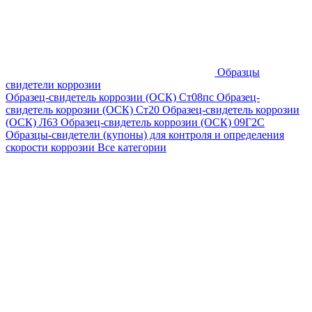
Образцы
свидетели коррозии
Образец-свидетель коррозии (ОСК) Ст08пс
Образец-
свидетель коррозии (ОСК) Ст20
Образец-свидетель коррозии
(ОСК) Л63
Образец-свидетель коррозии (ОСК) 09Г2С
Образцы-свидетели (купоны) для контроля и определения
скорости коррозии
Все категории