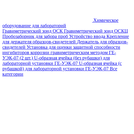
Химическое
оборудование для лабораторий
Гравиметрический зонд ОСК
Гравиметрический зонд ОСКЦ
Пробозаборник для забора проб
Устройство ввода
Крепление
для держателя образцов-свидетелей
Держатель для образцов-
свидетелей
Установка для оценки защитной способности
ингибиторов коррозии гравиметрическим методом ГЕ-
УЭК-07 (2 шт.)
U-образная ячейка (без рубашки) для
лабораторной установки ГЕ-УЭК-07
U-образная ячейка (с
рубашкой) для лабораторной установки ГЕ-УЭК-07
Все
категории