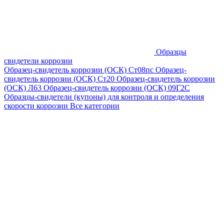
Образцы
свидетели коррозии
Образец-свидетель коррозии (ОСК) Ст08пс
Образец-
свидетель коррозии (ОСК) Ст20
Образец-свидетель коррозии
(ОСК) Л63
Образец-свидетель коррозии (ОСК) 09Г2С
Образцы-свидетели (купоны) для контроля и определения
скорости коррозии
Все категории