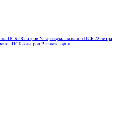
анна ПСБ 28 литров
Ультразвуковая ванна ПСБ 22 литра
 ванна ПСБ 8 литров
Все категории