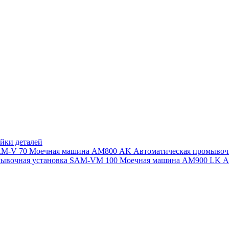
йки деталей
SAM-V 70
Моечная машина АМ800 AK
Автоматическая промыво
мывочная установка SAM-VM 100
Моечная машина AM900 LK
А