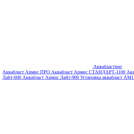
Аквабластинг
Аквабласт Армис ПРО
Аквабласт Армис СТАНДАРТ-1100
Ак
Лайт-600
Аквабласт Армис Лайт-900
Установка аквабласт AM