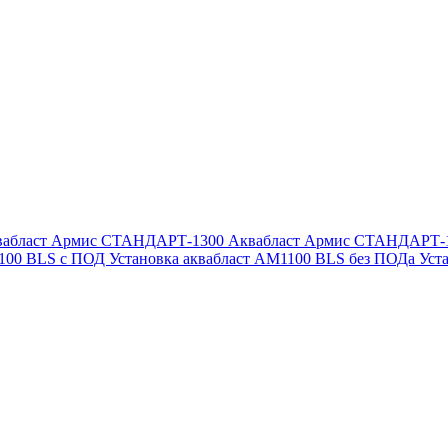
вабласт Армис СТАНДАРТ-1300
Аквабласт Армис СТАНДАРТ-
1100 BLS с ПОД
Установка аквабласт AM1100 BLS без ПОДа
Уст