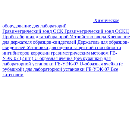
Химическое
оборудование для лабораторий
Гравиметрический зонд ОСК
Гравиметрический зонд ОСКЦ
Пробозаборник для забора проб
Устройство ввода
Крепление
для держателя образцов-свидетелей
Держатель для образцов-
свидетелей
Установка для оценки защитной способности
ингибиторов коррозии гравиметрическим методом ГЕ-
УЭК-07 (2 шт.)
U-образная ячейка (без рубашки) для
лабораторной установки ГЕ-УЭК-07
U-образная ячейка (с
рубашкой) для лабораторной установки ГЕ-УЭК-07
Все
категории