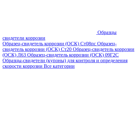
Образцы
свидетели коррозии
Образец-свидетель коррозии (ОСК) Ст08пс
Образец-
свидетель коррозии (ОСК) Ст20
Образец-свидетель коррозии
(ОСК) Л63
Образец-свидетель коррозии (ОСК) 09Г2С
Образцы-свидетели (купоны) для контроля и определения
скорости коррозии
Все категории