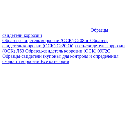
Образцы
свидетели коррозии
Образец-свидетель коррозии (ОСК) Ст08пс
Образец-
свидетель коррозии (ОСК) Ст20
Образец-свидетель коррозии
(ОСК) Л63
Образец-свидетель коррозии (ОСК) 09Г2С
Образцы-свидетели (купоны) для контроля и определения
скорости коррозии
Все категории