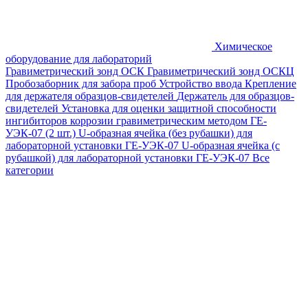
Химическое
оборудование для лабораторий
Гравиметрический зонд ОСК
Гравиметрический зонд ОСКЦ
Пробозаборник для забора проб
Устройство ввода
Крепление
для держателя образцов-свидетелей
Держатель для образцов-
свидетелей
Установка для оценки защитной способности
ингибиторов коррозии гравиметрическим методом ГЕ-
УЭК-07 (2 шт.)
U-образная ячейка (без рубашки) для
лабораторной установки ГЕ-УЭК-07
U-образная ячейка (с
рубашкой) для лабораторной установки ГЕ-УЭК-07
Все
категории