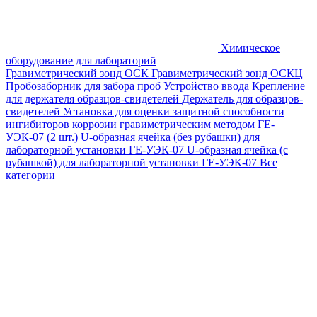
Химическое
оборудование для лабораторий
Гравиметрический зонд ОСК
Гравиметрический зонд ОСКЦ
Пробозаборник для забора проб
Устройство ввода
Крепление
для держателя образцов-свидетелей
Держатель для образцов-
свидетелей
Установка для оценки защитной способности
ингибиторов коррозии гравиметрическим методом ГЕ-
УЭК-07 (2 шт.)
U-образная ячейка (без рубашки) для
лабораторной установки ГЕ-УЭК-07
U-образная ячейка (с
рубашкой) для лабораторной установки ГЕ-УЭК-07
Все
категории