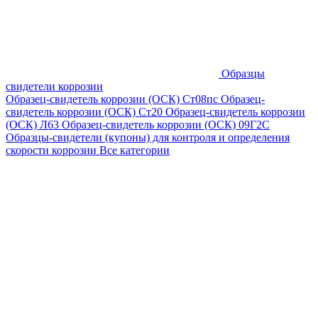
Образцы
свидетели коррозии
Образец-свидетель коррозии (ОСК) Ст08пс
Образец-
свидетель коррозии (ОСК) Ст20
Образец-свидетель коррозии
(ОСК) Л63
Образец-свидетель коррозии (ОСК) 09Г2С
Образцы-свидетели (купоны) для контроля и определения
скорости коррозии
Все категории