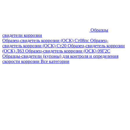
Образцы
свидетели коррозии
Образец-свидетель коррозии (ОСК) Ст08пс
Образец-
свидетель коррозии (ОСК) Ст20
Образец-свидетель коррозии
(ОСК) Л63
Образец-свидетель коррозии (ОСК) 09Г2С
Образцы-свидетели (купоны) для контроля и определения
скорости коррозии
Все категории