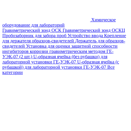
Химическое
оборудование для лабораторий
Гравиметрический зонд ОСК
Гравиметрический зонд ОСКЦ
Пробозаборник для забора проб
Устройство ввода
Крепление
для держателя образцов-свидетелей
Держатель для образцов-
свидетелей
Установка для оценки защитной способности
ингибиторов коррозии гравиметрическим методом ГЕ-
УЭК-07 (2 шт.)
U-образная ячейка (без рубашки) для
лабораторной установки ГЕ-УЭК-07
U-образная ячейка (с
рубашкой) для лабораторной установки ГЕ-УЭК-07
Все
категории