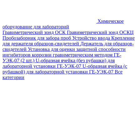
Химическое
оборудование для лабораторий
Гравиметрический зонд ОСК
Гравиметрический зонд ОСКЦ
Пробозаборник для забора проб
Устройство ввода
Крепление
для держателя образцов-свидетелей
Держатель для образцов-
свидетелей
Установка для оценки защитной способности
ингибиторов коррозии гравиметрическим методом ГЕ-
УЭК-07 (2 шт.)
U-образная ячейка (без рубашки) для
лабораторной установки ГЕ-УЭК-07
U-образная ячейка (с
рубашкой) для лабораторной установки ГЕ-УЭК-07
Все
категории