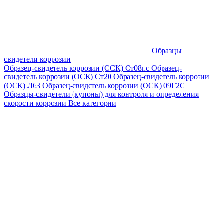
Образцы
свидетели коррозии
Образец-свидетель коррозии (ОСК) Ст08пс
Образец-
свидетель коррозии (ОСК) Ст20
Образец-свидетель коррозии
(ОСК) Л63
Образец-свидетель коррозии (ОСК) 09Г2С
Образцы-свидетели (купоны) для контроля и определения
скорости коррозии
Все категории