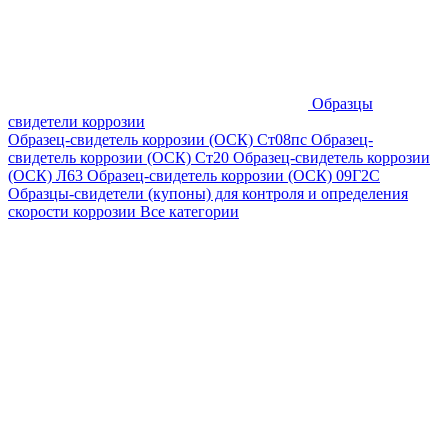
Образцы
свидетели коррозии
Образец-свидетель коррозии (ОСК) Ст08пс
Образец-
свидетель коррозии (ОСК) Ст20
Образец-свидетель коррозии
(ОСК) Л63
Образец-свидетель коррозии (ОСК) 09Г2С
Образцы-свидетели (купоны) для контроля и определения
скорости коррозии
Все категории