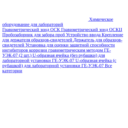
Химическое
оборудование для лабораторий
Гравиметрический зонд ОСК
Гравиметрический зонд ОСКЦ
Пробозаборник для забора проб
Устройство ввода
Крепление
для держателя образцов-свидетелей
Держатель для образцов-
свидетелей
Установка для оценки защитной способности
ингибиторов коррозии гравиметрическим методом ГЕ-
УЭК-07 (2 шт.)
U-образная ячейка (без рубашки) для
лабораторной установки ГЕ-УЭК-07
U-образная ячейка (с
рубашкой) для лабораторной установки ГЕ-УЭК-07
Все
категории