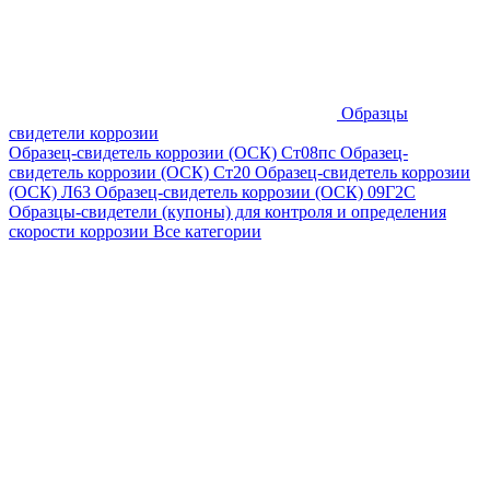
Образцы
свидетели коррозии
Образец-свидетель коррозии (ОСК) Ст08пс
Образец-
свидетель коррозии (ОСК) Ст20
Образец-свидетель коррозии
(ОСК) Л63
Образец-свидетель коррозии (ОСК) 09Г2С
Образцы-свидетели (купоны) для контроля и определения
скорости коррозии
Все категории