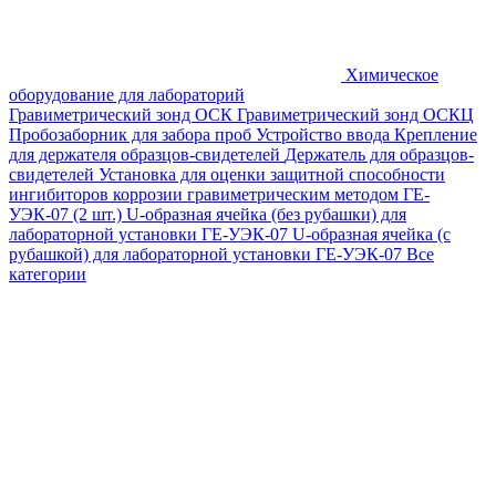
Химическое
оборудование для лабораторий
Гравиметрический зонд ОСК
Гравиметрический зонд ОСКЦ
Пробозаборник для забора проб
Устройство ввода
Крепление
для держателя образцов-свидетелей
Держатель для образцов-
свидетелей
Установка для оценки защитной способности
ингибиторов коррозии гравиметрическим методом ГЕ-
УЭК-07 (2 шт.)
U-образная ячейка (без рубашки) для
лабораторной установки ГЕ-УЭК-07
U-образная ячейка (с
рубашкой) для лабораторной установки ГЕ-УЭК-07
Все
категории