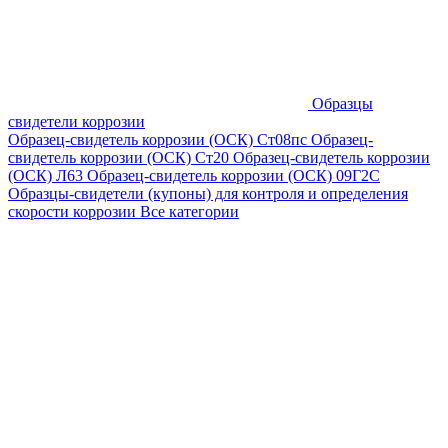
Образцы
свидетели коррозии
Образец-свидетель коррозии (ОСК) Ст08пс
Образец-
свидетель коррозии (ОСК) Ст20
Образец-свидетель коррозии
(ОСК) Л63
Образец-свидетель коррозии (ОСК) 09Г2С
Образцы-свидетели (купоны) для контроля и определения
скорости коррозии
Все категории