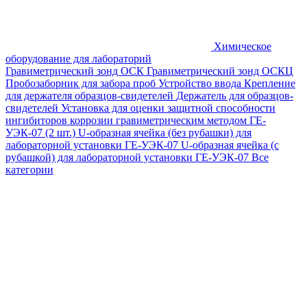
Химическое
оборудование для лабораторий
Гравиметрический зонд ОСК
Гравиметрический зонд ОСКЦ
Пробозаборник для забора проб
Устройство ввода
Крепление
для держателя образцов-свидетелей
Держатель для образцов-
свидетелей
Установка для оценки защитной способности
ингибиторов коррозии гравиметрическим методом ГЕ-
УЭК-07 (2 шт.)
U-образная ячейка (без рубашки) для
лабораторной установки ГЕ-УЭК-07
U-образная ячейка (с
рубашкой) для лабораторной установки ГЕ-УЭК-07
Все
категории