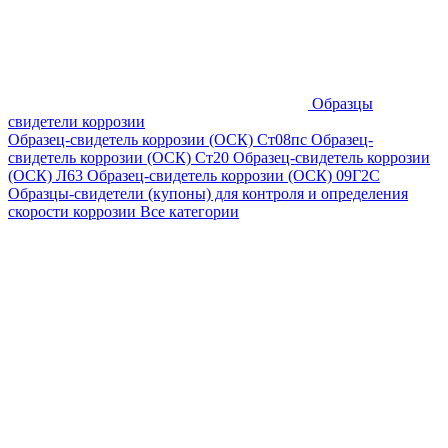
Образцы
свидетели коррозии
Образец-свидетель коррозии (ОСК) Ст08пс
Образец-
свидетель коррозии (ОСК) Ст20
Образец-свидетель коррозии
(ОСК) Л63
Образец-свидетель коррозии (ОСК) 09Г2С
Образцы-свидетели (купоны) для контроля и определения
скорости коррозии
Все категории