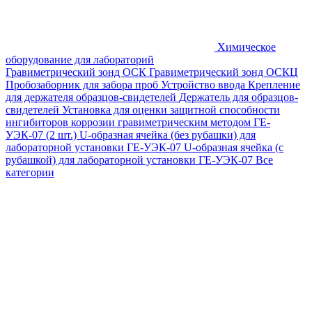
Химическое
оборудование для лабораторий
Гравиметрический зонд ОСК
Гравиметрический зонд ОСКЦ
Пробозаборник для забора проб
Устройство ввода
Крепление
для держателя образцов-свидетелей
Держатель для образцов-
свидетелей
Установка для оценки защитной способности
ингибиторов коррозии гравиметрическим методом ГЕ-
УЭК-07 (2 шт.)
U-образная ячейка (без рубашки) для
лабораторной установки ГЕ-УЭК-07
U-образная ячейка (с
рубашкой) для лабораторной установки ГЕ-УЭК-07
Все
категории