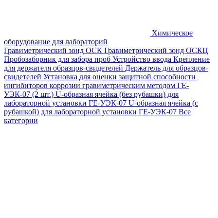
Химическое
оборудование для лабораторий
Гравиметрический зонд ОСК
Гравиметрический зонд ОСКЦ
Пробозаборник для забора проб
Устройство ввода
Крепление
для держателя образцов-свидетелей
Держатель для образцов-
свидетелей
Установка для оценки защитной способности
ингибиторов коррозии гравиметрическим методом ГЕ-
УЭК-07 (2 шт.)
U-образная ячейка (без рубашки) для
лабораторной установки ГЕ-УЭК-07
U-образная ячейка (с
рубашкой) для лабораторной установки ГЕ-УЭК-07
Все
категории