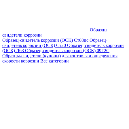
Образцы
свидетели коррозии
Образец-свидетель коррозии (ОСК) Ст08пс
Образец-
свидетель коррозии (ОСК) Ст20
Образец-свидетель коррозии
(ОСК) Л63
Образец-свидетель коррозии (ОСК) 09Г2С
Образцы-свидетели (купоны) для контроля и определения
скорости коррозии
Все категории