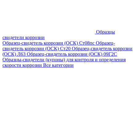
Образцы
свидетели коррозии
Образец-свидетель коррозии (ОСК) Ст08пс
Образец-
свидетель коррозии (ОСК) Ст20
Образец-свидетель коррозии
(ОСК) Л63
Образец-свидетель коррозии (ОСК) 09Г2С
Образцы-свидетели (купоны) для контроля и определения
скорости коррозии
Все категории