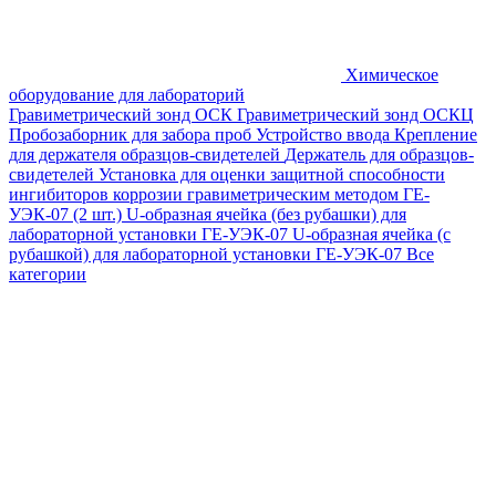
Химическое
оборудование для лабораторий
Гравиметрический зонд ОСК
Гравиметрический зонд ОСКЦ
Пробозаборник для забора проб
Устройство ввода
Крепление
для держателя образцов-свидетелей
Держатель для образцов-
свидетелей
Установка для оценки защитной способности
ингибиторов коррозии гравиметрическим методом ГЕ-
УЭК-07 (2 шт.)
U-образная ячейка (без рубашки) для
лабораторной установки ГЕ-УЭК-07
U-образная ячейка (с
рубашкой) для лабораторной установки ГЕ-УЭК-07
Все
категории