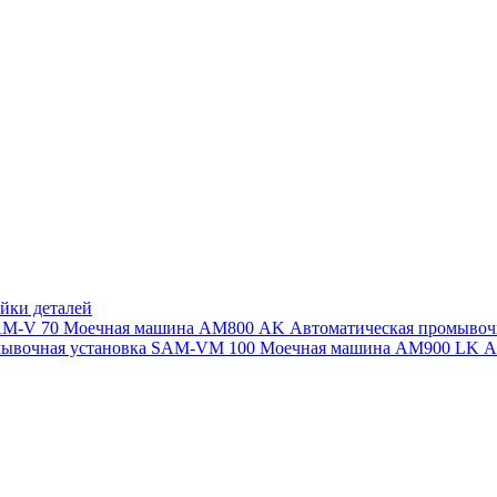
йки деталей
SAM-V 70
Моечная машина АМ800 AK
Автоматическая промыво
мывочная установка SAM-VM 100
Моечная машина AM900 LK
А