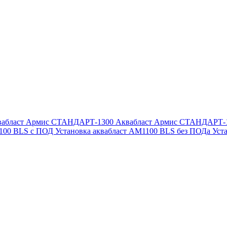
вабласт Армис СТАНДАРТ-1300
Аквабласт Армис СТАНДАРТ-
1100 BLS с ПОД
Установка аквабласт AM1100 BLS без ПОДа
Уст