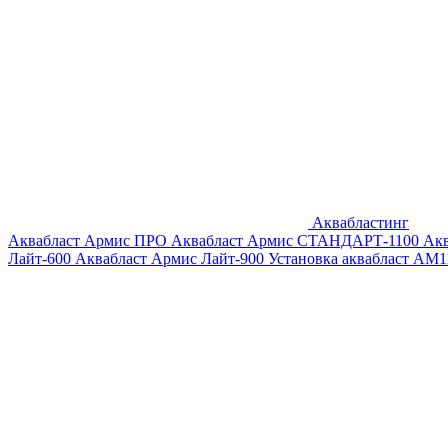
Аквабластинг
Аквабласт Армис ПРО
Аквабласт Армис СТАНДАРТ-1100
Ак
Лайт-600
Аквабласт Армис Лайт-900
Установка аквабласт AM