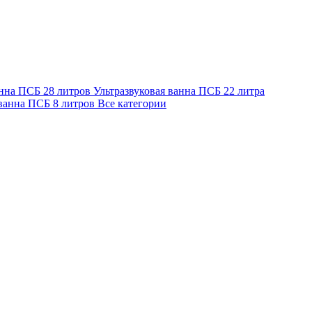
анна ПСБ 28 литров
Ультразвуковая ванна ПСБ 22 литра
 ванна ПСБ 8 литров
Все категории