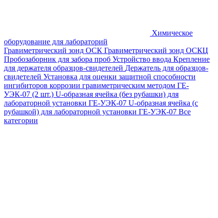
Химическое
оборудование для лабораторий
Гравиметрический зонд ОСК
Гравиметрический зонд ОСКЦ
Пробозаборник для забора проб
Устройство ввода
Крепление
для держателя образцов-свидетелей
Держатель для образцов-
свидетелей
Установка для оценки защитной способности
ингибиторов коррозии гравиметрическим методом ГЕ-
УЭК-07 (2 шт.)
U-образная ячейка (без рубашки) для
лабораторной установки ГЕ-УЭК-07
U-образная ячейка (с
рубашкой) для лабораторной установки ГЕ-УЭК-07
Все
категории