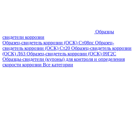
Образцы
свидетели коррозии
Образец-свидетель коррозии (ОСК) Ст08пс
Образец-
свидетель коррозии (ОСК) Ст20
Образец-свидетель коррозии
(ОСК) Л63
Образец-свидетель коррозии (ОСК) 09Г2С
Образцы-свидетели (купоны) для контроля и определения
скорости коррозии
Все категории