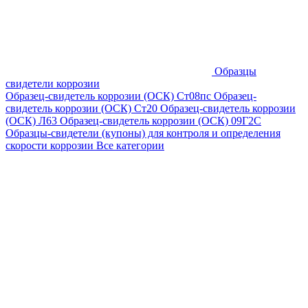
Образцы
свидетели коррозии
Образец-свидетель коррозии (ОСК) Ст08пс
Образец-
свидетель коррозии (ОСК) Ст20
Образец-свидетель коррозии
(ОСК) Л63
Образец-свидетель коррозии (ОСК) 09Г2С
Образцы-свидетели (купоны) для контроля и определения
скорости коррозии
Все категории