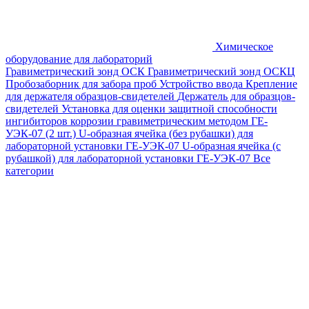
Химическое
оборудование для лабораторий
Гравиметрический зонд ОСК
Гравиметрический зонд ОСКЦ
Пробозаборник для забора проб
Устройство ввода
Крепление
для держателя образцов-свидетелей
Держатель для образцов-
свидетелей
Установка для оценки защитной способности
ингибиторов коррозии гравиметрическим методом ГЕ-
УЭК-07 (2 шт.)
U-образная ячейка (без рубашки) для
лабораторной установки ГЕ-УЭК-07
U-образная ячейка (с
рубашкой) для лабораторной установки ГЕ-УЭК-07
Все
категории