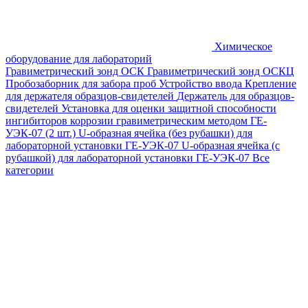
Химическое
оборудование для лабораторий
Гравиметрический зонд ОСК
Гравиметрический зонд ОСКЦ
Пробозаборник для забора проб
Устройство ввода
Крепление
для держателя образцов-свидетелей
Держатель для образцов-
свидетелей
Установка для оценки защитной способности
ингибиторов коррозии гравиметрическим методом ГЕ-
УЭК-07 (2 шт.)
U-образная ячейка (без рубашки) для
лабораторной установки ГЕ-УЭК-07
U-образная ячейка (с
рубашкой) для лабораторной установки ГЕ-УЭК-07
Все
категории