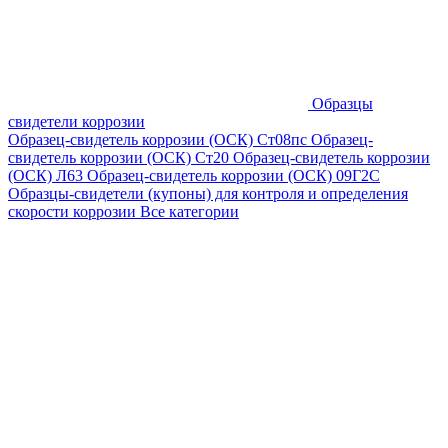
Образцы
свидетели коррозии
Образец-свидетель коррозии (ОСК) Ст08пс
Образец-
свидетель коррозии (ОСК) Ст20
Образец-свидетель коррозии
(ОСК) Л63
Образец-свидетель коррозии (ОСК) 09Г2С
Образцы-свидетели (купоны) для контроля и определения
скорости коррозии
Все категории