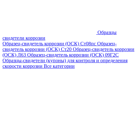
Образцы
свидетели коррозии
Образец-свидетель коррозии (ОСК) Ст08пс
Образец-
свидетель коррозии (ОСК) Ст20
Образец-свидетель коррозии
(ОСК) Л63
Образец-свидетель коррозии (ОСК) 09Г2С
Образцы-свидетели (купоны) для контроля и определения
скорости коррозии
Все категории