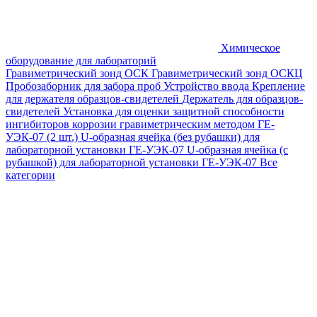
Химическое
оборудование для лабораторий
Гравиметрический зонд ОСК
Гравиметрический зонд ОСКЦ
Пробозаборник для забора проб
Устройство ввода
Крепление
для держателя образцов-свидетелей
Держатель для образцов-
свидетелей
Установка для оценки защитной способности
ингибиторов коррозии гравиметрическим методом ГЕ-
УЭК-07 (2 шт.)
U-образная ячейка (без рубашки) для
лабораторной установки ГЕ-УЭК-07
U-образная ячейка (с
рубашкой) для лабораторной установки ГЕ-УЭК-07
Все
категории