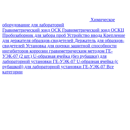
Химическое
оборудование для лабораторий
Гравиметрический зонд ОСК
Гравиметрический зонд ОСКЦ
Пробозаборник для забора проб
Устройство ввода
Крепление
для держателя образцов-свидетелей
Держатель для образцов-
свидетелей
Установка для оценки защитной способности
ингибиторов коррозии гравиметрическим методом ГЕ-
УЭК-07 (2 шт.)
U-образная ячейка (без рубашки) для
лабораторной установки ГЕ-УЭК-07
U-образная ячейка (с
рубашкой) для лабораторной установки ГЕ-УЭК-07
Все
категории