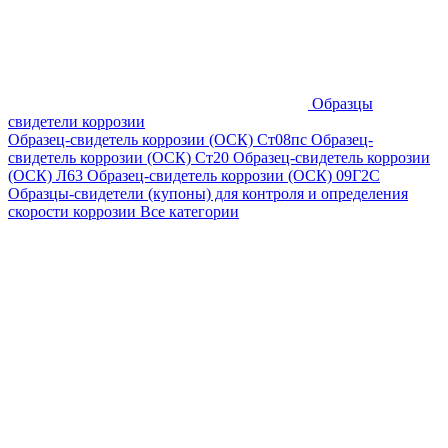
Образцы
свидетели коррозии
Образец-свидетель коррозии (ОСК) Ст08пс
Образец-
свидетель коррозии (ОСК) Ст20
Образец-свидетель коррозии
(ОСК) Л63
Образец-свидетель коррозии (ОСК) 09Г2С
Образцы-свидетели (купоны) для контроля и определения
скорости коррозии
Все категории