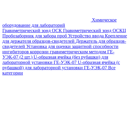
Химическое
оборудование для лабораторий
Гравиметрический зонд ОСК
Гравиметрический зонд ОСКЦ
Пробозаборник для забора проб
Устройство ввода
Крепление
для держателя образцов-свидетелей
Держатель для образцов-
свидетелей
Установка для оценки защитной способности
ингибиторов коррозии гравиметрическим методом ГЕ-
УЭК-07 (2 шт.)
U-образная ячейка (без рубашки) для
лабораторной установки ГЕ-УЭК-07
U-образная ячейка (с
рубашкой) для лабораторной установки ГЕ-УЭК-07
Все
категории