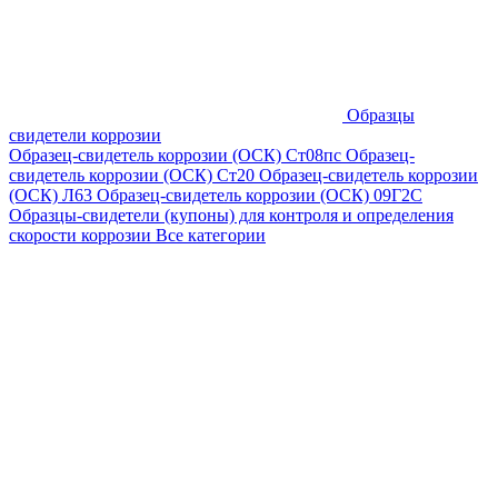
Образцы
свидетели коррозии
Образец-свидетель коррозии (ОСК) Ст08пс
Образец-
свидетель коррозии (ОСК) Ст20
Образец-свидетель коррозии
(ОСК) Л63
Образец-свидетель коррозии (ОСК) 09Г2С
Образцы-свидетели (купоны) для контроля и определения
скорости коррозии
Все категории