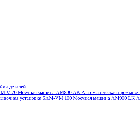
йки деталей
SAM-V 70
Моечная машина АМ800 AK
Автоматическая промыво
мывочная установка SAM-VM 100
Моечная машина AM900 LK
А