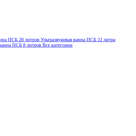
анна ПСБ 28 литров
Ультразвуковая ванна ПСБ 22 литра
 ванна ПСБ 8 литров
Все категории