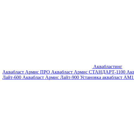
Аквабластинг
Аквабласт Армис ПРО
Аквабласт Армис СТАНДАРТ-1100
Ак
Лайт-600
Аквабласт Армис Лайт-900
Установка аквабласт AM