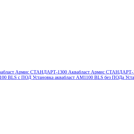
вабласт Армис СТАНДАРТ-1300
Аквабласт Армис СТАНДАРТ-
1100 BLS с ПОД
Установка аквабласт AM1100 BLS без ПОДа
Уст