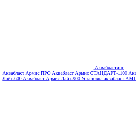
Аквабластинг
Аквабласт Армис ПРО
Аквабласт Армис СТАНДАРТ-1100
Ак
Лайт-600
Аквабласт Армис Лайт-900
Установка аквабласт AM