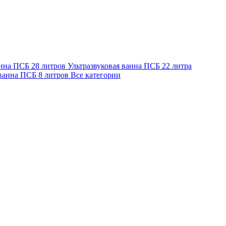
анна ПСБ 28 литров
Ультразвуковая ванна ПСБ 22 литра
 ванна ПСБ 8 литров
Все категории