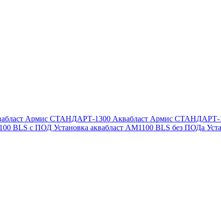
вабласт Армис СТАНДАРТ-1300
Аквабласт Армис СТАНДАРТ-
1100 BLS с ПОД
Установка аквабласт AM1100 BLS без ПОДа
Уст