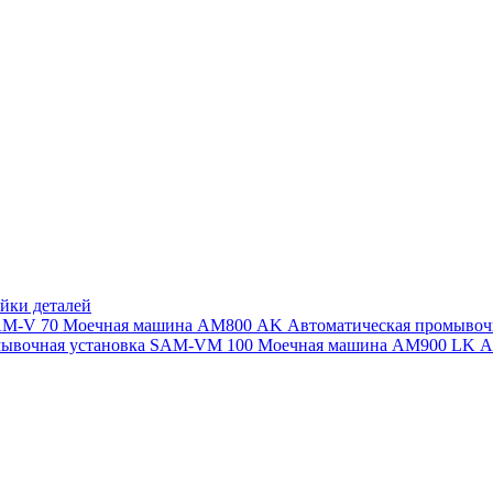
йки деталей
SAM-V 70
Моечная машина АМ800 AK
Автоматическая промыво
мывочная установка SAM-VM 100
Моечная машина AM900 LK
А