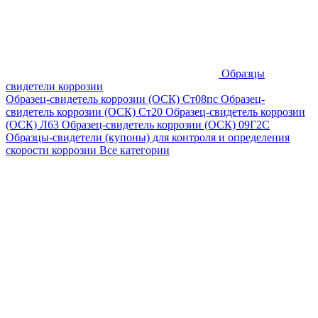
Образцы
свидетели коррозии
Образец-свидетель коррозии (ОСК) Ст08пс
Образец-
свидетель коррозии (ОСК) Ст20
Образец-свидетель коррозии
(ОСК) Л63
Образец-свидетель коррозии (ОСК) 09Г2С
Образцы-свидетели (купоны) для контроля и определения
скорости коррозии
Все категории