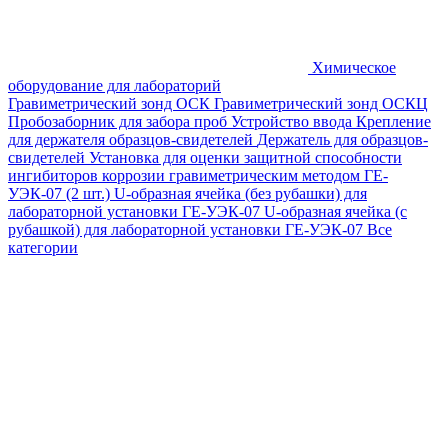
Химическое
оборудование для лабораторий
Гравиметрический зонд ОСК
Гравиметрический зонд ОСКЦ
Пробозаборник для забора проб
Устройство ввода
Крепление
для держателя образцов-свидетелей
Держатель для образцов-
свидетелей
Установка для оценки защитной способности
ингибиторов коррозии гравиметрическим методом ГЕ-
УЭК-07 (2 шт.)
U-образная ячейка (без рубашки) для
лабораторной установки ГЕ-УЭК-07
U-образная ячейка (с
рубашкой) для лабораторной установки ГЕ-УЭК-07
Все
категории