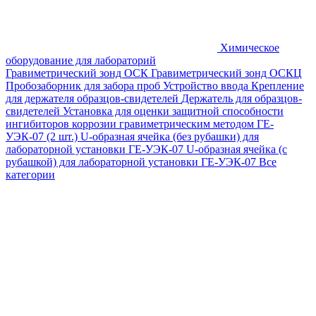
Химическое
оборудование для лабораторий
Гравиметрический зонд ОСК
Гравиметрический зонд ОСКЦ
Пробозаборник для забора проб
Устройство ввода
Крепление
для держателя образцов-свидетелей
Держатель для образцов-
свидетелей
Установка для оценки защитной способности
ингибиторов коррозии гравиметрическим методом ГЕ-
УЭК-07 (2 шт.)
U-образная ячейка (без рубашки) для
лабораторной установки ГЕ-УЭК-07
U-образная ячейка (с
рубашкой) для лабораторной установки ГЕ-УЭК-07
Все
категории