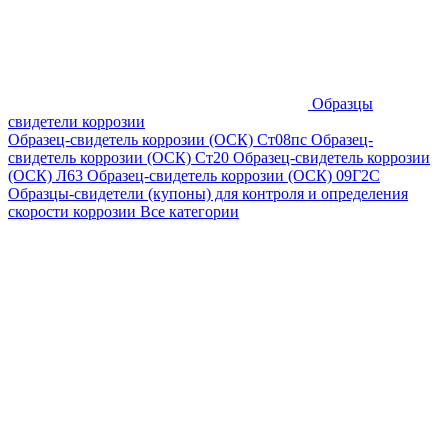
Образцы
свидетели коррозии
Образец-свидетель коррозии (ОСК) Ст08пс
Образец-
свидетель коррозии (ОСК) Ст20
Образец-свидетель коррозии
(ОСК) Л63
Образец-свидетель коррозии (ОСК) 09Г2С
Образцы-свидетели (купоны) для контроля и определения
скорости коррозии
Все категории