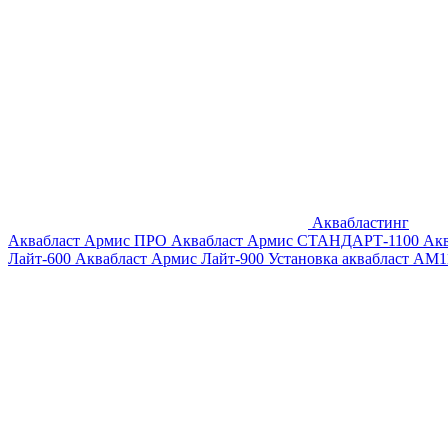
Аквабластинг
Аквабласт Армис ПРО
Аквабласт Армис СТАНДАРТ-1100
Ак
Лайт-600
Аквабласт Армис Лайт-900
Установка аквабласт AM