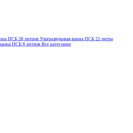
анна ПСБ 28 литров
Ультразвуковая ванна ПСБ 22 литра
 ванна ПСБ 8 литров
Все категории