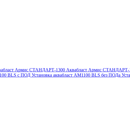
вабласт Армис СТАНДАРТ-1300
Аквабласт Армис СТАНДАРТ-
1100 BLS с ПОД
Установка аквабласт AM1100 BLS без ПОДа
Уст