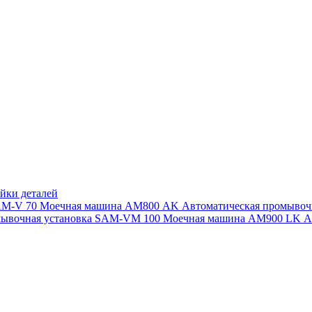
йки деталей
SAM-V 70
Моечная машина АМ800 AK
Автоматическая промыво
мывочная установка SAM-VM 100
Моечная машина AM900 LK
А