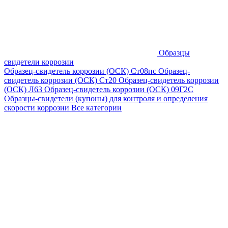
Образцы
свидетели коррозии
Образец-свидетель коррозии (ОСК) Ст08пс
Образец-
свидетель коррозии (ОСК) Ст20
Образец-свидетель коррозии
(ОСК) Л63
Образец-свидетель коррозии (ОСК) 09Г2С
Образцы-свидетели (купоны) для контроля и определения
скорости коррозии
Все категории