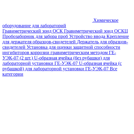
Химическое
оборудование для лабораторий
Гравиметрический зонд ОСК
Гравиметрический зонд ОСКЦ
Пробозаборник для забора проб
Устройство ввода
Крепление
для держателя образцов-свидетелей
Держатель для образцов-
свидетелей
Установка для оценки защитной способности
ингибиторов коррозии гравиметрическим методом ГЕ-
УЭК-07 (2 шт.)
U-образная ячейка (без рубашки) для
лабораторной установки ГЕ-УЭК-07
U-образная ячейка (с
рубашкой) для лабораторной установки ГЕ-УЭК-07
Все
категории