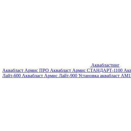
Аквабластинг
Аквабласт Армис ПРО
Аквабласт Армис СТАНДАРТ-1100
Ак
Лайт-600
Аквабласт Армис Лайт-900
Установка аквабласт AM