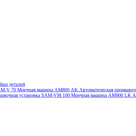
йки деталей
SAM-V 70
Моечная машина АМ800 AK
Автоматическая промыво
мывочная установка SAM-VM 100
Моечная машина AM900 LK
А