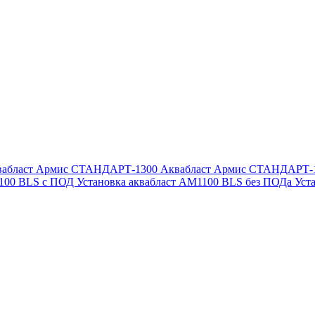
вабласт Армис СТАНДАРТ-1300
Аквабласт Армис СТАНДАРТ-
1100 BLS с ПОД
Установка аквабласт AM1100 BLS без ПОДа
Уст