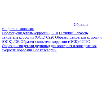
Образцы
свидетели коррозии
Образец-свидетель коррозии (ОСК) Ст08пс
Образец-
свидетель коррозии (ОСК) Ст20
Образец-свидетель коррозии
(ОСК) Л63
Образец-свидетель коррозии (ОСК) 09Г2С
Образцы-свидетели (купоны) для контроля и определения
скорости коррозии
Все категории