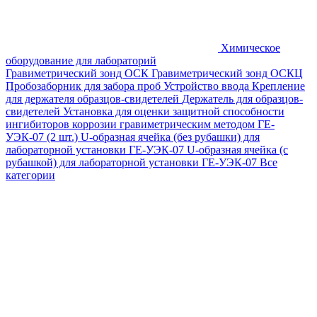
Химическое
оборудование для лабораторий
Гравиметрический зонд ОСК
Гравиметрический зонд ОСКЦ
Пробозаборник для забора проб
Устройство ввода
Крепление
для держателя образцов-свидетелей
Держатель для образцов-
свидетелей
Установка для оценки защитной способности
ингибиторов коррозии гравиметрическим методом ГЕ-
УЭК-07 (2 шт.)
U-образная ячейка (без рубашки) для
лабораторной установки ГЕ-УЭК-07
U-образная ячейка (с
рубашкой) для лабораторной установки ГЕ-УЭК-07
Все
категории