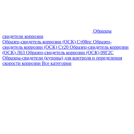
Образцы
свидетели коррозии
Образец-свидетель коррозии (ОСК) Ст08пс
Образец-
свидетель коррозии (ОСК) Ст20
Образец-свидетель коррозии
(ОСК) Л63
Образец-свидетель коррозии (ОСК) 09Г2С
Образцы-свидетели (купоны) для контроля и определения
скорости коррозии
Все категории