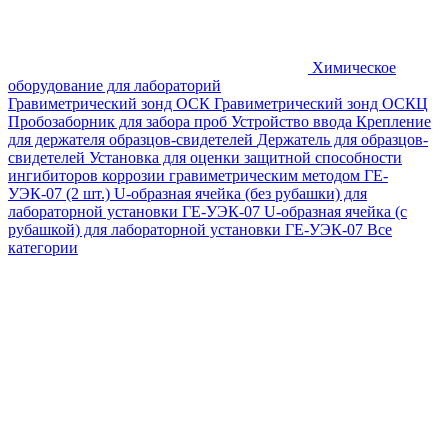
Химическое
оборудование для лабораторий
Гравиметрический зонд ОСК
Гравиметрический зонд ОСКЦ
Пробозаборник для забора проб
Устройство ввода
Крепление
для держателя образцов-свидетелей
Держатель для образцов-
свидетелей
Установка для оценки защитной способности
ингибиторов коррозии гравиметрическим методом ГЕ-
УЭК-07 (2 шт.)
U-образная ячейка (без рубашки) для
лабораторной установки ГЕ-УЭК-07
U-образная ячейка (с
рубашкой) для лабораторной установки ГЕ-УЭК-07
Все
категории