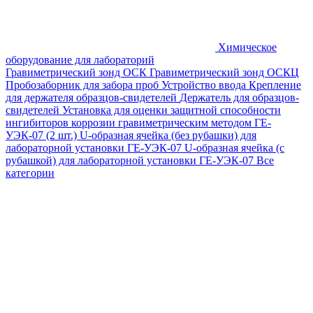
Химическое
оборудование для лабораторий
Гравиметрический зонд ОСК
Гравиметрический зонд ОСКЦ
Пробозаборник для забора проб
Устройство ввода
Крепление
для держателя образцов-свидетелей
Держатель для образцов-
свидетелей
Установка для оценки защитной способности
ингибиторов коррозии гравиметрическим методом ГЕ-
УЭК-07 (2 шт.)
U-образная ячейка (без рубашки) для
лабораторной установки ГЕ-УЭК-07
U-образная ячейка (с
рубашкой) для лабораторной установки ГЕ-УЭК-07
Все
категории