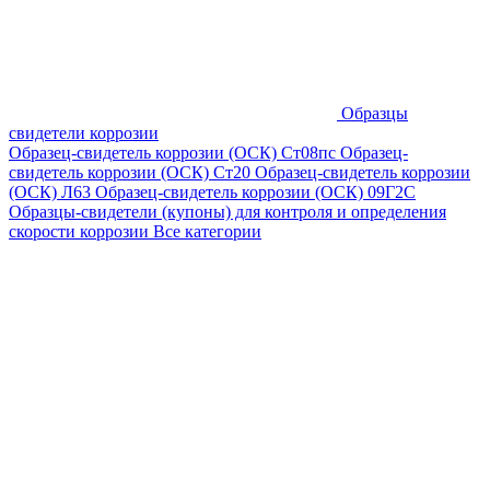
Образцы
свидетели коррозии
Образец-свидетель коррозии (ОСК) Ст08пс
Образец-
свидетель коррозии (ОСК) Ст20
Образец-свидетель коррозии
(ОСК) Л63
Образец-свидетель коррозии (ОСК) 09Г2С
Образцы-свидетели (купоны) для контроля и определения
скорости коррозии
Все категории