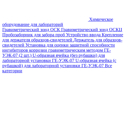
Химическое
оборудование для лабораторий
Гравиметрический зонд ОСК
Гравиметрический зонд ОСКЦ
Пробозаборник для забора проб
Устройство ввода
Крепление
для держателя образцов-свидетелей
Держатель для образцов-
свидетелей
Установка для оценки защитной способности
ингибиторов коррозии гравиметрическим методом ГЕ-
УЭК-07 (2 шт.)
U-образная ячейка (без рубашки) для
лабораторной установки ГЕ-УЭК-07
U-образная ячейка (с
рубашкой) для лабораторной установки ГЕ-УЭК-07
Все
категории