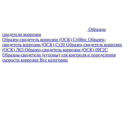
Образцы
свидетели коррозии
Образец-свидетель коррозии (ОСК) Ст08пс
Образец-
свидетель коррозии (ОСК) Ст20
Образец-свидетель коррозии
(ОСК) Л63
Образец-свидетель коррозии (ОСК) 09Г2С
Образцы-свидетели (купоны) для контроля и определения
скорости коррозии
Все категории