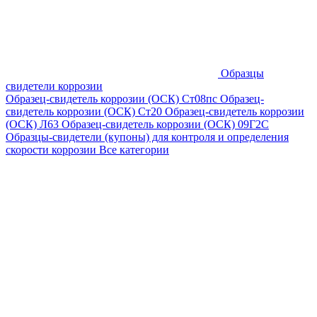
Образцы
свидетели коррозии
Образец-свидетель коррозии (ОСК) Ст08пс
Образец-
свидетель коррозии (ОСК) Ст20
Образец-свидетель коррозии
(ОСК) Л63
Образец-свидетель коррозии (ОСК) 09Г2С
Образцы-свидетели (купоны) для контроля и определения
скорости коррозии
Все категории