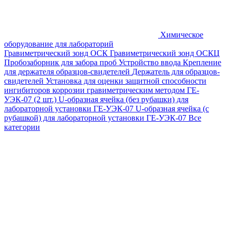
Химическое
оборудование для лабораторий
Гравиметрический зонд ОСК
Гравиметрический зонд ОСКЦ
Пробозаборник для забора проб
Устройство ввода
Крепление
для держателя образцов-свидетелей
Держатель для образцов-
свидетелей
Установка для оценки защитной способности
ингибиторов коррозии гравиметрическим методом ГЕ-
УЭК-07 (2 шт.)
U-образная ячейка (без рубашки) для
лабораторной установки ГЕ-УЭК-07
U-образная ячейка (с
рубашкой) для лабораторной установки ГЕ-УЭК-07
Все
категории