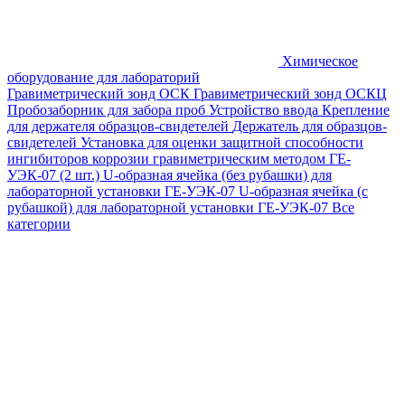
Химическое
оборудование для лабораторий
Гравиметрический зонд ОСК
Гравиметрический зонд ОСКЦ
Пробозаборник для забора проб
Устройство ввода
Крепление
для держателя образцов-свидетелей
Держатель для образцов-
свидетелей
Установка для оценки защитной способности
ингибиторов коррозии гравиметрическим методом ГЕ-
УЭК-07 (2 шт.)
U-образная ячейка (без рубашки) для
лабораторной установки ГЕ-УЭК-07
U-образная ячейка (с
рубашкой) для лабораторной установки ГЕ-УЭК-07
Все
категории