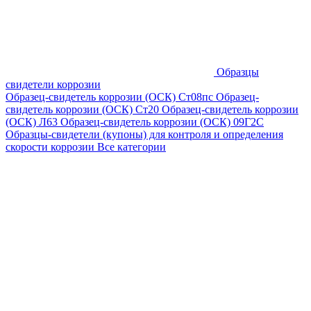
Образцы
свидетели коррозии
Образец-свидетель коррозии (ОСК) Ст08пс
Образец-
свидетель коррозии (ОСК) Ст20
Образец-свидетель коррозии
(ОСК) Л63
Образец-свидетель коррозии (ОСК) 09Г2С
Образцы-свидетели (купоны) для контроля и определения
скорости коррозии
Все категории