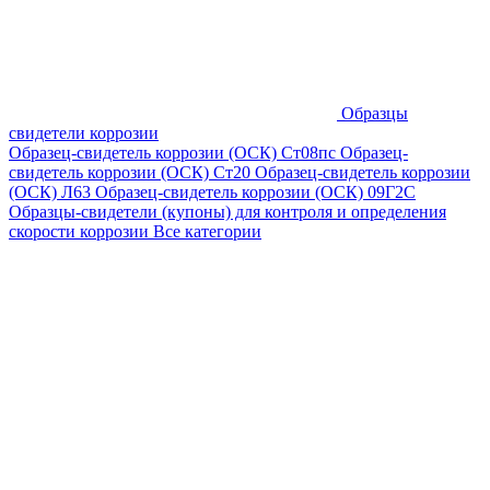
Образцы
свидетели коррозии
Образец-свидетель коррозии (ОСК) Ст08пс
Образец-
свидетель коррозии (ОСК) Ст20
Образец-свидетель коррозии
(ОСК) Л63
Образец-свидетель коррозии (ОСК) 09Г2С
Образцы-свидетели (купоны) для контроля и определения
скорости коррозии
Все категории