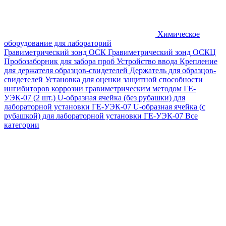
Химическое
оборудование для лабораторий
Гравиметрический зонд ОСК
Гравиметрический зонд ОСКЦ
Пробозаборник для забора проб
Устройство ввода
Крепление
для держателя образцов-свидетелей
Держатель для образцов-
свидетелей
Установка для оценки защитной способности
ингибиторов коррозии гравиметрическим методом ГЕ-
УЭК-07 (2 шт.)
U-образная ячейка (без рубашки) для
лабораторной установки ГЕ-УЭК-07
U-образная ячейка (с
рубашкой) для лабораторной установки ГЕ-УЭК-07
Все
категории