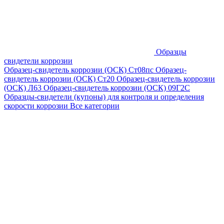
Образцы
свидетели коррозии
Образец-свидетель коррозии (ОСК) Ст08пс
Образец-
свидетель коррозии (ОСК) Ст20
Образец-свидетель коррозии
(ОСК) Л63
Образец-свидетель коррозии (ОСК) 09Г2С
Образцы-свидетели (купоны) для контроля и определения
скорости коррозии
Все категории