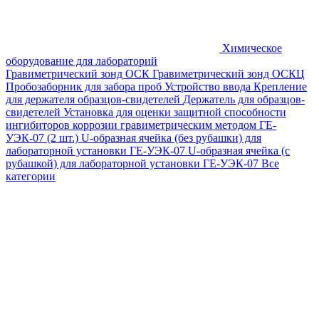
Химическое
оборудование для лабораторий
Гравиметрический зонд ОСК
Гравиметрический зонд ОСКЦ
Пробозаборник для забора проб
Устройство ввода
Крепление
для держателя образцов-свидетелей
Держатель для образцов-
свидетелей
Установка для оценки защитной способности
ингибиторов коррозии гравиметрическим методом ГЕ-
УЭК-07 (2 шт.)
U-образная ячейка (без рубашки) для
лабораторной установки ГЕ-УЭК-07
U-образная ячейка (с
рубашкой) для лабораторной установки ГЕ-УЭК-07
Все
категории