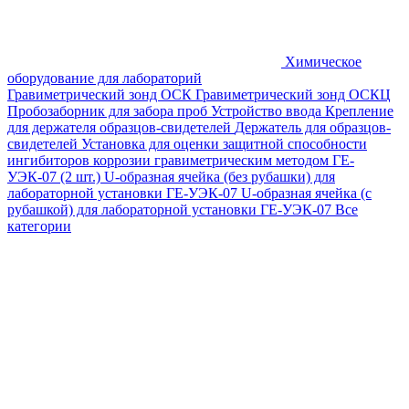
Химическое
оборудование для лабораторий
Гравиметрический зонд ОСК
Гравиметрический зонд ОСКЦ
Пробозаборник для забора проб
Устройство ввода
Крепление
для держателя образцов-свидетелей
Держатель для образцов-
свидетелей
Установка для оценки защитной способности
ингибиторов коррозии гравиметрическим методом ГЕ-
УЭК-07 (2 шт.)
U-образная ячейка (без рубашки) для
лабораторной установки ГЕ-УЭК-07
U-образная ячейка (с
рубашкой) для лабораторной установки ГЕ-УЭК-07
Все
категории