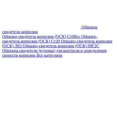
Образцы
свидетели коррозии
Образец-свидетель коррозии (ОСК) Ст08пс
Образец-
свидетель коррозии (ОСК) Ст20
Образец-свидетель коррозии
(ОСК) Л63
Образец-свидетель коррозии (ОСК) 09Г2С
Образцы-свидетели (купоны) для контроля и определения
скорости коррозии
Все категории