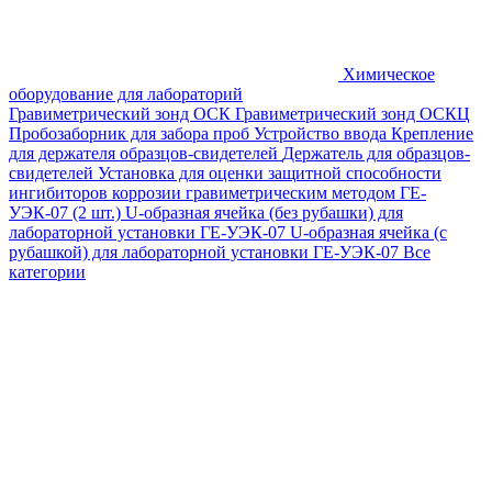
Химическое
оборудование для лабораторий
Гравиметрический зонд ОСК
Гравиметрический зонд ОСКЦ
Пробозаборник для забора проб
Устройство ввода
Крепление
для держателя образцов-свидетелей
Держатель для образцов-
свидетелей
Установка для оценки защитной способности
ингибиторов коррозии гравиметрическим методом ГЕ-
УЭК-07 (2 шт.)
U-образная ячейка (без рубашки) для
лабораторной установки ГЕ-УЭК-07
U-образная ячейка (с
рубашкой) для лабораторной установки ГЕ-УЭК-07
Все
категории