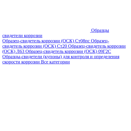
Образцы
свидетели коррозии
Образец-свидетель коррозии (ОСК) Ст08пс
Образец-
свидетель коррозии (ОСК) Ст20
Образец-свидетель коррозии
(ОСК) Л63
Образец-свидетель коррозии (ОСК) 09Г2С
Образцы-свидетели (купоны) для контроля и определения
скорости коррозии
Все категории